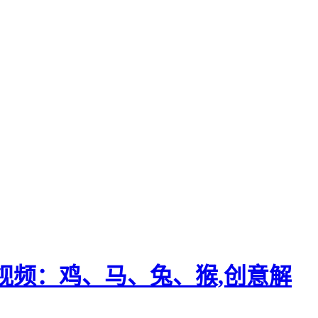
视频：鸡、马、兔、猴,创意解