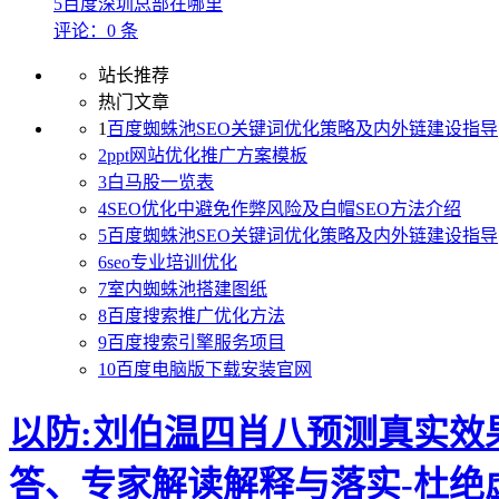
5
百度深圳总部在哪里
评论：0 条
站长推荐
热门文章
1
百度蜘蛛池SEO关键词优化策略及内外链建设指导
2
ppt网站优化推广方案模板
3
白马股一览表
4
SEO优化中避免作弊风险及白帽SEO方法介绍
5
百度蜘蛛池SEO关键词优化策略及内外链建设指导
6
seo专业培训优化
7
室内蜘蛛池搭建图纸
8
百度搜索推广优化方法
9
百度搜索引擎服务项目
10
百度电脑版下载安装官网
以防:刘伯温四肖八预测真实效
答、专家解读解释与落实​-杜