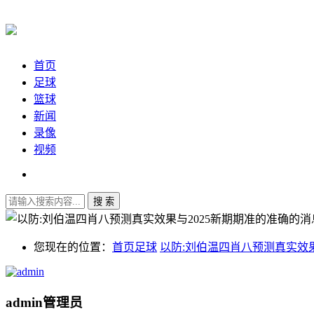
首页
足球
篮球
新闻
录像
视频
您现在的位置：
首页
足球
以防:刘伯温四肖八预测真实效
admin
管理员