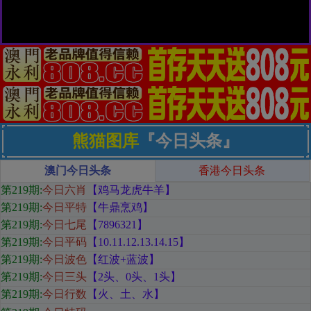
熊猫图库
『今日头条』
澳门今日头条
香港今日头条
第219期
:
今日六肖
【鸡马龙虎牛羊
】
第219期:
今日平特
【牛鼎烹鸡
】
第219期:
今日七尾
【7896321
】
第219期:
今日平码
【
10.11.12.13.14.15
】
第219期:
今日波色
【红
波+蓝波
】
第219期:
今日三头
【
2头、0头、1头
】
第219期:
今日行数
【火
、土、水
】