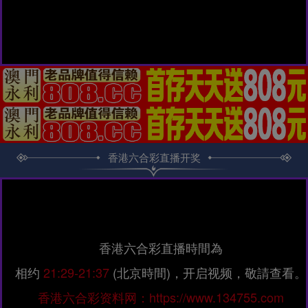
香港六合彩直播开奖
香港六合彩直播時間為
相约
21:29-21:37
(北京時間)，开启视频，敬請查看。
香港六合彩资料网：https://www.134755.com