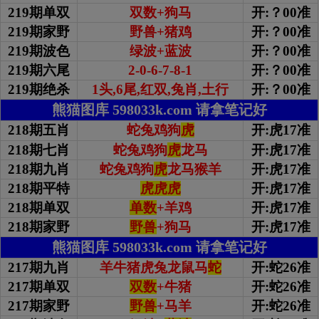
219期单双
双数+狗马
开:？00准
219期家野
野兽+猪鸡
开:？00准
219期波色
绿波+蓝波
开:？00准
219期
六尾
2-0-6-7-8-1
开:？00准
219期绝杀
1头,6尾,红双,兔肖,土行
开:？00准
熊猫图库 598033k.com 请拿笔记好
218期五肖
蛇兔鸡狗
虎
开:虎17准
218期七肖
蛇兔鸡狗
虎
龙马
开:虎17准
218期九肖
蛇兔鸡狗
虎
龙马猴羊
开:虎17准
218期平特
虎虎虎
开:虎17准
218期单双
单数
+羊鸡
开:虎17准
218期家野
野兽
+狗马
开:虎17准
熊猫图库 598033k.com 请拿笔记好
217期九肖
羊牛猪虎兔龙鼠马
蛇
开:蛇26准
217期单双
双数
+牛猪
开:蛇26准
217期家野
野兽
+马羊
开:蛇26准