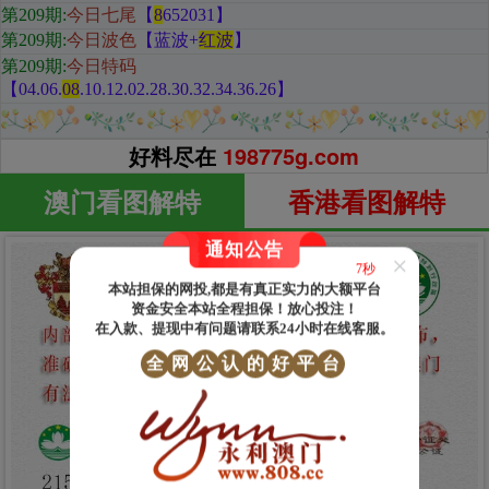
第209期:
今日七尾
【
8
652031
】
第209期:
今日波色
【蓝
波+
红波
】
第209期:
今日特码
【04.06.
08
.10.12.02.28.30.32.34.36.26
】
好料尽在
198775g.com
澳门看图解特
香港看图解特
通知公告
×
6秒
本站担保的网投,都是有真正实力的大额平台
资金安全本站全程担保！放心投注！
在入款、提现中有问题请联系24小时在线客服。
全
网
公
认
的
好
平
台