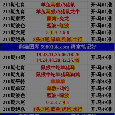
211期七肖
羊兔
马
猴鸡猪鼠
开:马01准
211期九肖
羊兔
马
猴鸡猪鼠龙牛
开:马01准
211期家野
家禽
+兔龙
开:马01准
211期波色
蓝波+
红波
开:马01准
211期
六尾
5-
1
-0-2-6-8
开:马01准
211期绝杀
3头,3尾,绿单,狗肖,土行
开:马01准
熊猫图库 598033k.com 请拿笔记好
19.43.11.35.06.18.26
210期14码
开:马49准
14.24.48.20.32.25.
49
210期七肖
鼠猴牛蛇羊猪
马
开:马49准
210期九肖
鼠猴牛蛇羊猪
马
狗鸡
开:马49准
210期平特
羊羊羊
开:羊48准
210期单双
单数
+鸡蛇
开:马49准
210期波色
蓝波+
绿波
开:马49准
210期
六尾
0-2-3-7-
9
-1
开:马49准
210期绝杀
1头,7尾,蓝单,虎肖,水行
开:马49准