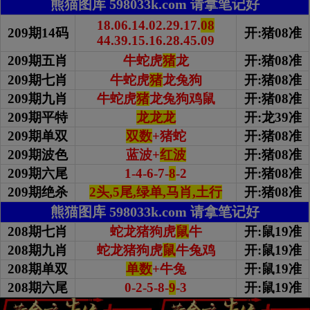
熊猫图库 598033k.com 请拿笔记好
18.06.14.02.29.17.
08
209期14码
开:猪08准
44.39.15.16.28.45.09
209期五肖
牛蛇虎
猪
龙
开:猪08准
209期七肖
牛蛇虎
猪
龙兔狗
开:猪08准
209期九肖
牛蛇虎
猪
龙兔狗鸡鼠
开:猪08准
209期平特
龙龙龙
开:龙39准
209期单双
双数
+猪蛇
开:猪08准
209期波色
蓝波+
红波
开:猪08准
209期
六尾
1-4-6-7-
8
-2
开:猪08准
209期绝杀
2头,5尾,绿单,马肖,土行
开:猪08准
熊猫图库 598033k.com 请拿笔记好
208期七肖
蛇龙猪狗虎
鼠
牛
开:鼠19准
208期九肖
蛇龙猪狗虎
鼠
牛兔鸡
开:鼠19准
208期单双
单数
+牛兔
开:鼠19准
208期
六尾
0-2-5-8-
9
-3
开:鼠19准