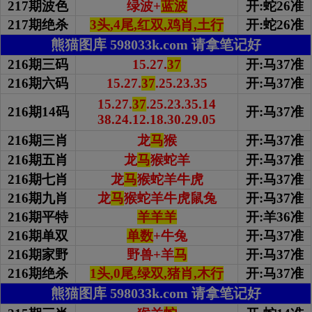
217期波色
绿波+
蓝波
开:蛇26准
217期绝杀
3头,4尾,红双,鸡肖,土行
开:蛇26准
熊猫图库 598033k.com 请拿笔记好
216期三码
15.27.
37
开:马37准
216期六码
15.27.
37
.25.23.35
开:马37准
15.27.
37
.25.23.35.14
216期14码
开:马37准
38.24.12.18.30.29.05
216期三肖
龙
马
猴
开:马37准
216期五肖
龙
马
猴蛇羊
开:马37准
216期七肖
龙
马
猴蛇羊牛虎
开:马37准
216期九肖
龙
马
猴蛇羊牛虎鼠兔
开:马37准
216期平特
羊羊羊
开:羊36准
216期单双
单数
+牛兔
开:马37准
216期家野
野兽+羊
马
开:马37准
216期绝杀
1头,0尾,绿双,猪肖,木行
开:马37准
熊猫图库 598033k.com 请拿笔记好