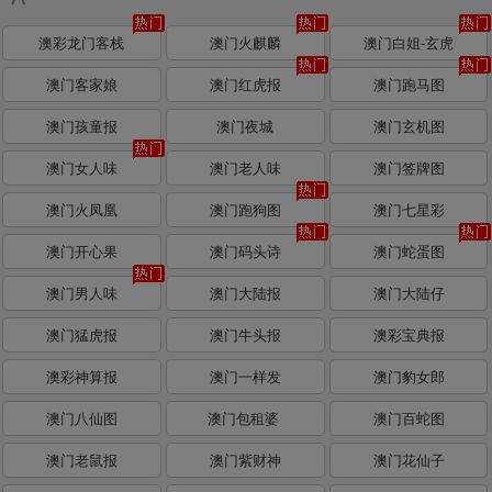
澳彩龙门客栈
澳门火麒麟
澳门白姐-玄虎
澳门客家娘
澳门红虎报
澳门跑马图
澳门孩童报
澳门夜城
澳门玄机图
澳门女人味
澳门老人味
澳门签牌图
澳门火凤凰
澳门跑狗图
澳门七星彩
澳门开心果
澳门码头诗
澳门蛇蛋图
澳门男人味
澳门大陆报
澳门大陆仔
澳门猛虎报
澳门牛头报
澳彩宝典报
澳彩神算报
澳门一样发
澳门豹女郎
澳门八仙图
澳门包租婆
澳门百蛇图
澳门老鼠报
澳门紫财神
澳门花仙子