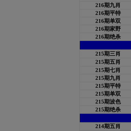
216期九肖
216期平特
216期单双
216期家野
216期绝杀
215期三肖
215期五肖
215期七肖
215期九肖
215期平特
215期单双
215期波色
215期绝杀
214期五肖